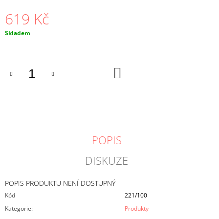
J
619 Kč
E
M
Měrná
Skladem
E
cena:
ALPINO
ZÁDVEŘKA
DO
KOŠÍKU
619
Kč
POPIS
DISKUZE
POPIS PRODUKTU NENÍ DOSTUPNÝ
Kód
221/100
Kategorie
:
Produkty