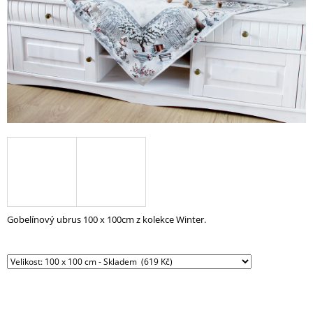
A
J
Í
T
?
HLEDAT
D
Gobelínový ubrus 100 x 100cm z kolekce Winter.
O
P
O
R
U
Č
U