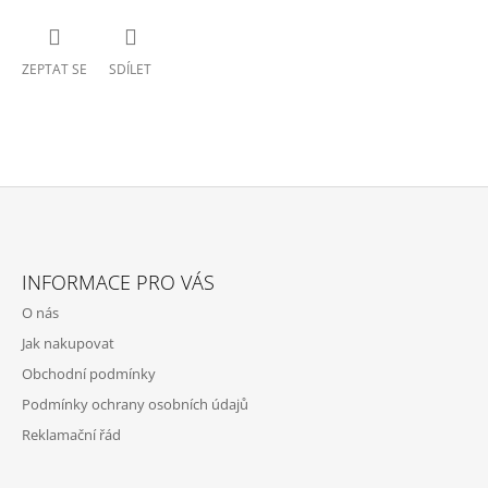
ZEPTAT SE
SDÍLET
Z
Á
INFORMACE PRO VÁS
P
O nás
A
Jak nakupovat
T
Obchodní podmínky
Í
Podmínky ochrany osobních údajů
Reklamační řád