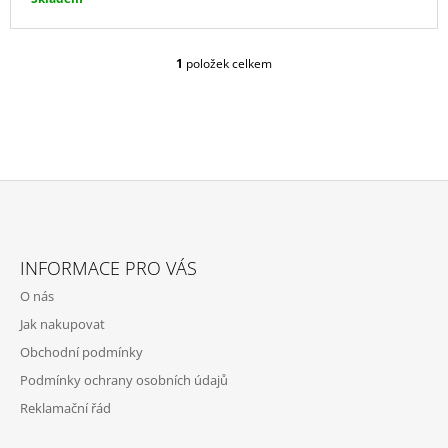
J
E
M
1
položek celkem
O
E
V
L
GALLETTI
Á
DE
D
LUXE
A
UBRUS
C
699
Í
Kč
P
Z
R
Á
V
INFORMACE PRO VÁS
P
K
O nás
Y
A
V
Jak nakupovat
T
Ý
Obchodní podmínky
P
Í
I
Podmínky ochrany osobních údajů
S
Reklamační řád
U