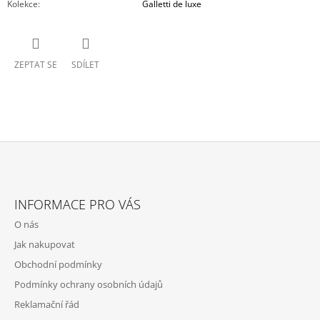
Kolekce
:
Galletti de luxe
ZEPTAT SE
SDÍLET
Z
Á
INFORMACE PRO VÁS
P
O nás
A
Jak nakupovat
T
Obchodní podmínky
Í
Podmínky ochrany osobních údajů
Reklamační řád