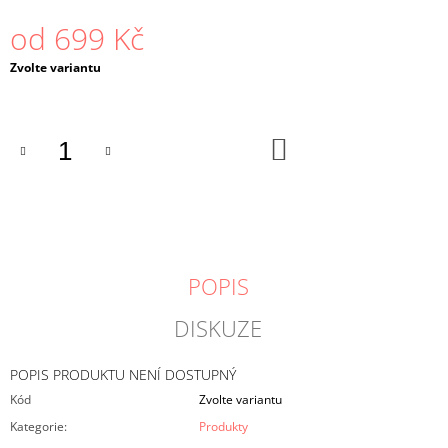
J
od
699 Kč
E
M
Měrná
Zvolte variantu
E
cena:
ALPINO
ZÁDVEŘKA
DO
KOŠÍKU
619
Kč
POPIS
DISKUZE
POPIS PRODUKTU NENÍ DOSTUPNÝ
Kód
Zvolte variantu
Kategorie
:
Produkty