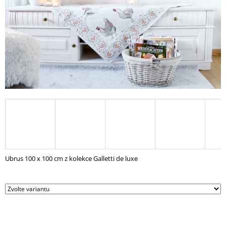
A
J
Í
T
?
HLEDAT
D
Ubrus 100 x 100 cm z kolekce Galletti de luxe
O
P
O
R
U
Č
U