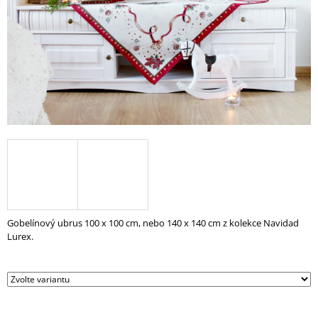
A
J
Í
T
?
HLEDAT
D
Gobelínový ubrus 100 x 100 cm, nebo 140 x 140 cm z kolekce Navidad
O
Lurex.
P
O
R
U
Č
U