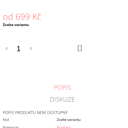
J
E
od
699 Kč
M
E
Měrná
Zvolte variantu
cena:
GOBELÍNOVÝ
POVLAK
NA
DO
POLŠTÁŘ
KOŠÍKU
CAVALLO
MARRONE
399
Kč
POPIS
DISKUZE
POPIS PRODUKTU NENÍ DOSTUPNÝ
Kód
Zvolte variantu
Kategorie
:
Produkty