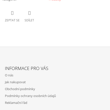
ZEPTAT SE
SDÍLET
Z
Á
INFORMACE PRO VÁS
P
O nás
A
Jak nakupovat
T
Obchodní podmínky
Í
Podmínky ochrany osobních údajů
Reklamační řád