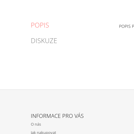
POPIS
POPIS 
DISKUZE
Z
Á
INFORMACE PRO VÁS
P
O nás
A
Jak nakupovat