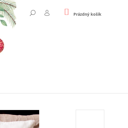
NÁKUPNÍ
HLEDAT
KOŠÍK
Prázdný košík
PŘIHLÁŠENÍ
Následující
US