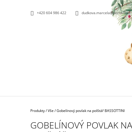
K
Přejít
na
O
ZPĚT
ZPĚT
+420 604 986 422
dudkova.marcela@seznam.cz
obsah
DO
DO
Š
OBCHODU
OBCHODU
Í
K
Domů
Produkty
/
Vše
/
Gobelínový povlak na polštář BASSOTTINI
GOBELÍNOVÝ POVLAK N
ALPINO ZÁDVEŘKA