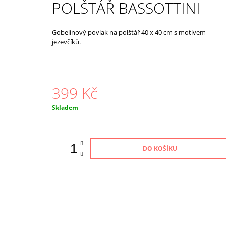
POLŠTÁŘ BASSOTTINI
619 Kč
Gobelínový povlak na polštář 40 x 40 cm s motivem
jezevčíků.
399 Kč
Měrná
Skladem
cena:
DO KOŠÍKU