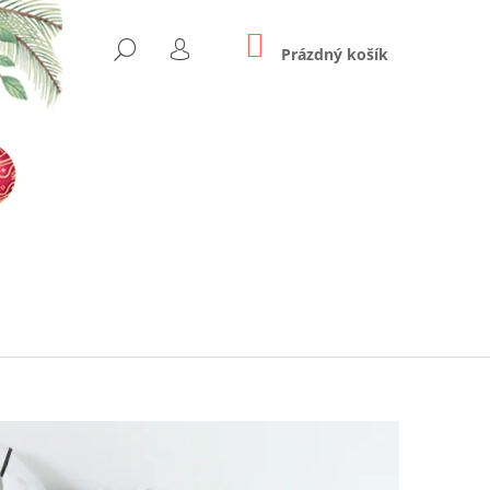
NÁKUPNÍ
HLEDAT
KOŠÍK
Prázdný košík
PŘIHLÁŠENÍ
Následující
US