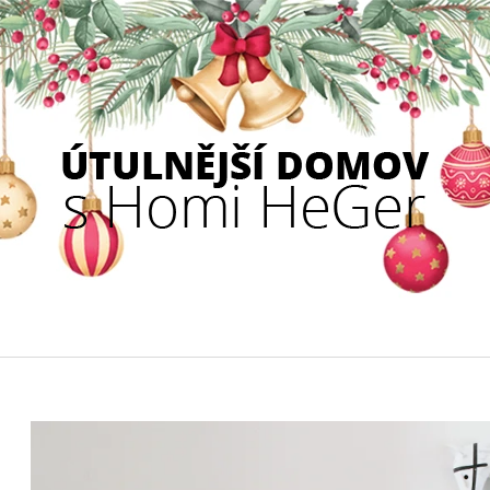
CO POTŘEBUJETE NAJÍT?
HLEDAT
DOPORUČUJEME
GOBELÍNOVÝ POVLAK NA POLŠTÁŘ
TULIPANO UBR