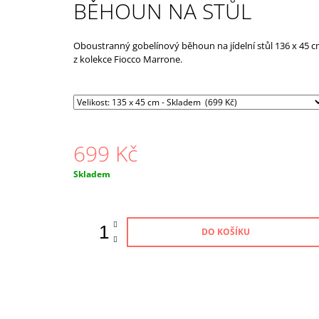
BĚHOUN NA STŮL
619 Kč
Oboustranný gobelínový běhoun na jídelní stůl 136 x 45 
z kolekce Fiocco Marrone.
699 Kč
Měrná
Skladem
cena:
DO KOŠÍKU